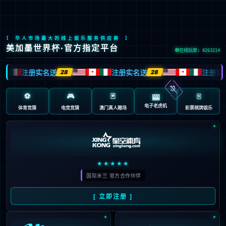
XKTY
加入XKTY
坚持“人力资源是第一资源”和“让知识经济复合型人才成为企
业创新主体”的人才理念
坚持“人力资源是第一资
源”和“让知识经济复合
型人才成为企业创新主
体”的人才理念
首页
>
加入XKTY
＞