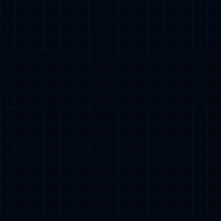
设计多元化的晋升通道，将所有职位分为管理类、项目管理类、专业技术
类三个通道，便于员工根据自己的职业目标选择适合自己的发展通路，从
而形成企业与个人的“双赢”局面，达到个人目标与企业发展的高度统一，
实现企业人力资源配置的最优化组合。
人才发展机制
通过持续的政策制度创新，创造成就人才的组织环境，完善驱动员工价值
和意义的整合性人才管理和发展方案。让人才“想干事有机会、能干事有
舞台、干成事有地位”，形成人才“引得准、育得精、用得好、留得住”的
良好局面。
联系PA视讯(亚洲区)官方网站-PlayAce AG旗舰
法律声明
隐私保护
? 2021XKTY生物医药产业集团有限公司 版权所有
津ICP备2024023596号-1 （津）-非经营性-2021-0019