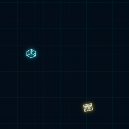
制”科技重大专项资助的首个获批I类生物药，该产品有望成为国内心脑血
管治疗领域重磅产品。
展开
<
进入官方网站
江苏XKTY帝益药业有限公司，位于淮安市清江浦区生物医药产业园，公
司占地323亩，建筑面积约87700平方米。主要生产化学原料药和口服固体
制剂(片剂、胶囊剂)，产品主要涉及抗肿瘤、心血管、精神类及保肝护肝
用药。具有年产300T的化学原料药制造平台（抗肿瘤API和普通API）、
年产22亿片（粒）的普通固体制剂和抗肿瘤固体制剂制造平台、注射剂制
造平台。所有剂型通过中国新版药品GMP认证，原料药先后通过欧盟
GMP认证、韩国GMP认证、日本GMP认证。公司还通过了ISO14001环境
管理体系认证、ISO9001质量管理体系、和OHSAS18001职业健康安全评
价体系认证等。
XKTY帝益药业为国家级企业技术中心分中心、中国化学工业制药协会百
强化学药企业，国家高新技术企业、博士后科研工作站设站单位、江苏省
科技型中小企业、省抗脑癌药物工程研究中心。省管理创新优秀企业，省
第一批两化融合试点企业，省知识产权管理标准化示范创建工作先进企
业，全国五一劳动奖状，全国模范职工之家，国家工信部第四批绿色制造
工厂。
展开
<