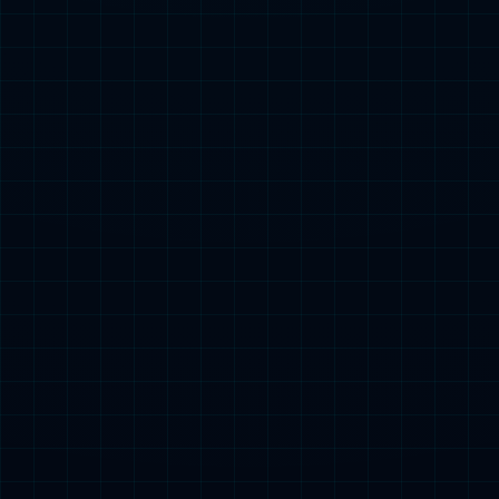
入选央视“品牌强国工程”，成功跻身中国一线白酒企业和酱香型白酒主流
品牌。
2021年，公司含税销售额过百亿、品牌价值超千亿、投产超万吨、库存基
酒超5万余吨，进入中国酒业百亿酒企阵营，夯实了“大国酱香·国台领
航”的品牌和行业地位，朝着中国新名酒目标奋进，力争用10年时间，建
立中国新名酒内涵体系，再用20年接续奋斗，进入中国名酒之林，为中国
酒业、民族品牌作出新的更大贡献。
展开
<
进入官方网站
XKTY帝泊洱生物茶集团有限公司
XKTY帝泊洱生物茶集团有限公司位于云南省普洱市，一期占地792亩，
于2008年10月注册成立，注册资本4亿元。主要从事现代生物普洱茶的科
技研发、生物普洱茶和即饮普洱茶饮料等系列产品的标准化生产和销售，
目前落地投资12亿元，计划总投资40亿元。帝泊洱所在地XKTY帝泊洱生
物茶谷，将茶的文化传承、科技创新、建筑艺术做到完美的结合，实现了
一系列集成式的技术、经营、管理创新，并不断探索从“普洱茶生态种植
标准化”到“茶叶深加工标准化”，再到“茶产业工业旅游标准化”为一体的一
二三产业有机融合发展模式。2017年，荣获中国首批十大工业旅游示范
基地的荣誉（全国共10家，云南省首家）2018年，通过国家AAAA级旅游
景区的认定。
展开
<
进入官方网站