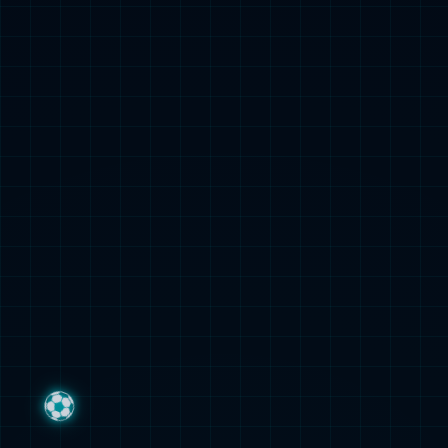
PA视讯(亚洲区)官方网站-PlayAce AG旗舰以现代中药、化学药、生物创
新药的丰富药品组合，突破性再生医学及4D整合健康管理解决方案，覆
盖健康里程中的预查、预警、预防、诊断、治疗、康复等所有环节，为每
一个患者和家庭提供个性化全病程综合集成医学解决方案，满足个体生命
的多样化需求，优化生命体验，提高生命质量。
PA视讯(亚洲区)官方网站-PlayAce AG旗舰持续打造生命健康全价值链一
体化平台，探索和开发突破性疗法，解决未被满足的临床需求，赋能医学
研发人、医护人员和行业伙伴，将多学科、跨领域的医疗创新成果，惠及
全球患者。
核心成员企业
XKTY生物医药股份有限公司成立于2001年，在生物药产品自主研发及商
业化领域拥有超过20年的丰富经验，已形成完整且成熟的研发、生产、销
售一体化的商业化平台。作为一家创新型生物药企业，XKTY生物建立了
完善的生物药研发体系，通过自主研发、授权引进、合作开发和收购商业
化权力“四位一体”方式丰富产品管线。XKTY生物目前在心脑血管、肿瘤
及自身免疫、消化代谢这三大治疗领域，拥有多项生物药产品组合，旨在
为全球患者提供价格合理的首创（first-in-class）或最佳（best-in-class）生
物药，满足目标治疗领域中日益增长的临床需求。XKTY生物具备了较强
的科研实力，已累计主持或参与了三项国家“重大新药创制”科技重大专项
和三项火炬计划、新产品计划、生物医药产业转化等科研项目。已成功开
发并商业化国家I类生物新药——普佑克（PUK），该药是中国唯一获批
上市的重组人尿激酶原产品，是中国“十一五”期间获得国家“重大新药创